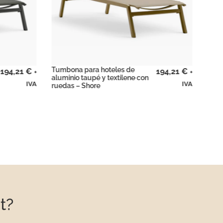
Tumbona para hoteles de
Tumb
194,21
€
194,21
€
+
+
aluminio antracita y textilene
alum
IVA
IVA
gris con ruedas – Shore
con 
t?