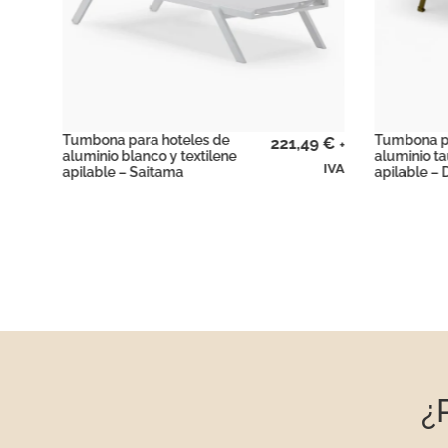
Tumbona para hoteles de
Tumbona pa
49
€
180,17
€
+
+
aluminio taupé y textilene
aluminio y 
IVA
IVA
apilable – DoraL
con ruedas
¿