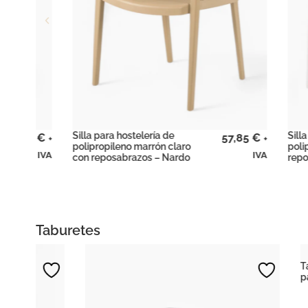
Silla para hostelería de
Silla para 
72
€
57,85
€
+
+
polipropileno marrón claro
polipropil
IVA
IVA
con reposabrazos – Nardo
reposabraz
Taburetes
Taburete ba
para hostel