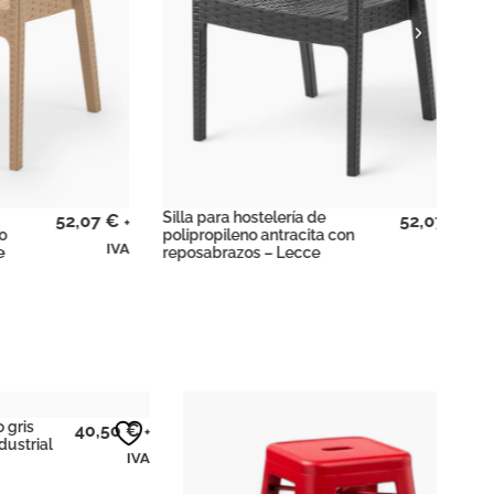
Silla para hostelería de
Silla
52,07
€
52,07
€
+
+
polipropileno antracita con
poli
IVA
IVA
reposabrazos – Lecce
repo
Tabu
40,50
€
+
estil
IVA
hoste