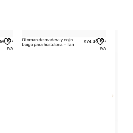
Sofá
274,38
€
+
cuer
IVA
– Tar