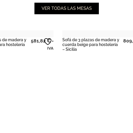
VER TODAS LAS MESAS
plazas de madera y
Otoman de madera y cojín
809,92
€
+
e para hostelería
beige para hosteleria – Tari
IVA