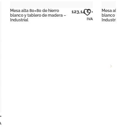
Mesa alta 60×60 de hierro
Mesa
123,14
€
113,22
€
+
+
blanco y tablero de madera –
blan
IVA
IVA
Industrial
made