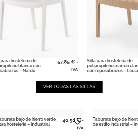
hostelería de
Silla para hostelería de
57,85
€
+
eno blanco con
polipropileno marrón claro
IVA
os – Nardo
con reposabrazos – Lecce
VER TODAS LAS SILLAS
jo de hierro verde
Taburete bajo de hierro gris
40,50
€
+
eria – Industrial
de estilo industrial – Industrial
IVA