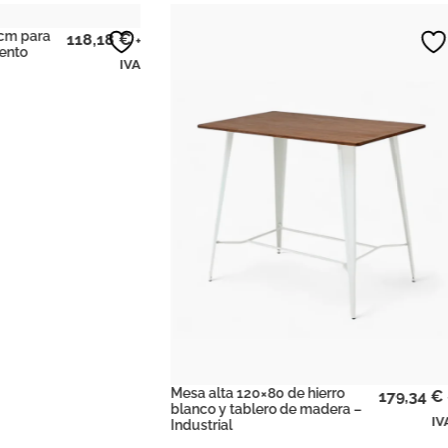
Mesa alta 80×80 de hierro
blanco y tablero de madera –
Industrial
120×80 de hierro
179,34
€
+
ablero de madera –
IVA