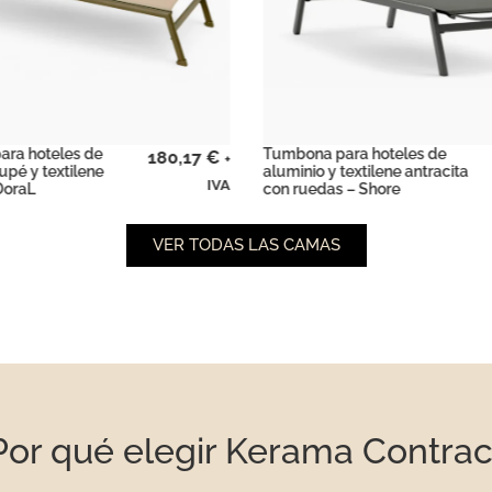
ra hoteles de
Tumbona para hoteles de
194,21
€
+
textilene antracita
aluminio taupé y textilene con
IVA
 – Shore
ruedas – Shore
VER TODAS LAS CAMAS
Por qué elegir Kerama Contrac