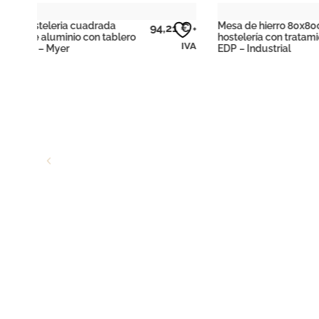
Mesa de hierro 80x80cm para
21
€
118,18
€
+
+
hostelería con tratamiento
IVA
IVA
EDP – Industrial
Mesa alta 
blanco y t
Industrial