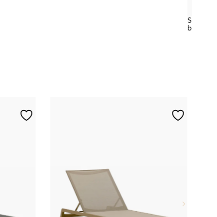
Sillón de madera y cuerda
342,98
€
+
beige para hostelería – Tari
IVA