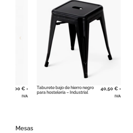
Taburete bajo de hierro negro
00
€
40,50
€
+
+
para hostelería – Industrial
IVA
IVA
Mesas