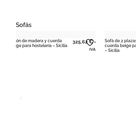
Sofás
Sofá de 2 plazas de madera y
Sofá de 3 
62
€
581,82
€
+
+
cuerda beige para hostelería
cuerda beig
IVA
IVA
– Sicilia
– Sicilia