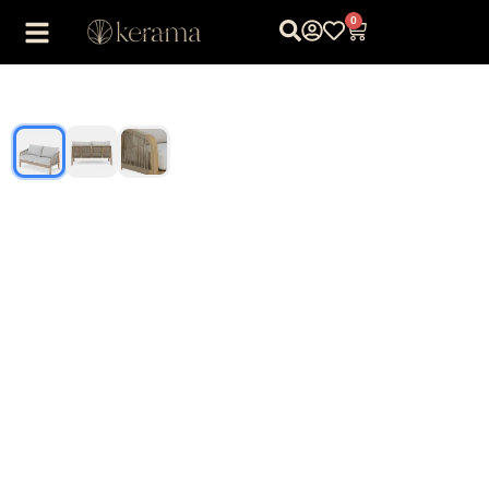
0
1
/
3