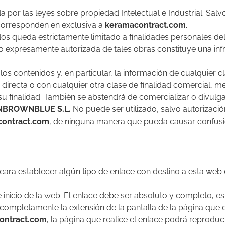
 por las leyes sobre propiedad Intelectual e Industrial. Salv
 corresponden en exclusiva a
keramacontract.com
.
os queda estrictamente limitado a finalidades personales de
o expresamente autorizada de tales obras constituye una in
s contenidos y, en particular, la información de cualquier cl
directa o con cualquier otra clase de finalidad comercial, me
u finalidad. También se abstendrá de comercializar o divulg
NBROWNBLUE S.L.
No puede ser utilizado, salvo autorizació
ontract.com
, de ninguna manera que pueda causar confusió
ara establecer algún tipo de enlace con destino a esta web d
inicio de la web. El enlace debe ser absoluto y completo, es d
ompletamente la extensión de la pantalla de la página que co
ontract.com
, la página que realice el enlace podrá reprodu