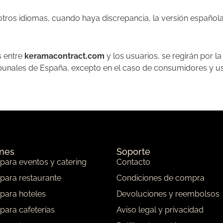
otros idiomas, cuando haya discrepancia, la versión español
s entre
keramacontract.com
y los usuarios, se regirán por l
bunales de España, excepto en el caso de consumidores y usu
ones
Soporte
 para eventos y catering
Contacto
 para restaurante
Condiciones de compra
 para hoteles
Devoluciones y reembolsos
 para cafeterías
Aviso legal y privacidad