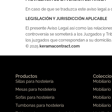
En caso de que se traduzca este aviso legal a 
LEGISLACIÓN Y JURISDICCIÓN APLICABLE
El presente Aviso Legal así como las relacione
controversia se someterá a los Juzgados y Tri
los juzgados que correspondan a su domicilio.
© 2025
keramacontract.com
Productos
Colecci
Sillas para hostelería
Mobiliario
Mesas para hostelería
Mobiliario
Sofás para hostelería
Mobiliario
Tumbonas para hostelería
Mobiliario