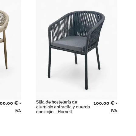
Silla de hostelería de
00,00
€
100,00
€
+
+
aluminio antracita y cuerda
IVA
IVA
con cojín – Hornell