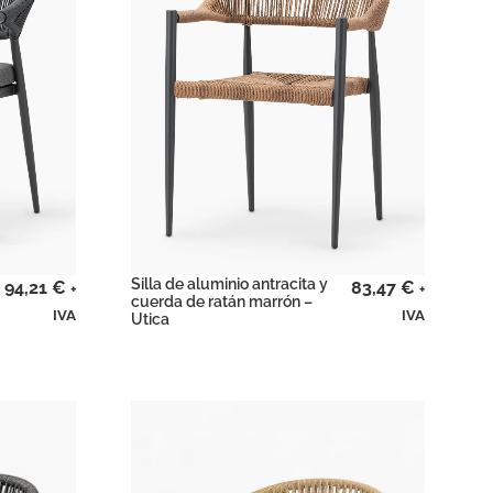
Silla de aluminio antracita y
94,21
€
83,47
€
+
+
cuerda de ratán marrón –
IVA
IVA
Utica