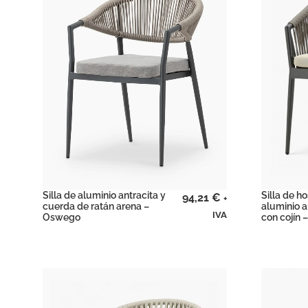
Silla de aluminio antracita y
Silla de ho
94,21
€
+
cuerda de ratán arena –
aluminio a
IVA
Oswego
con cojín –