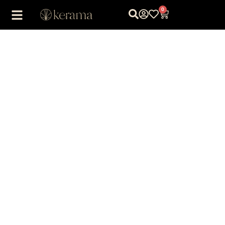
0
1
/
1