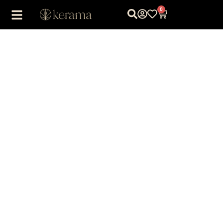
0
1
/
1