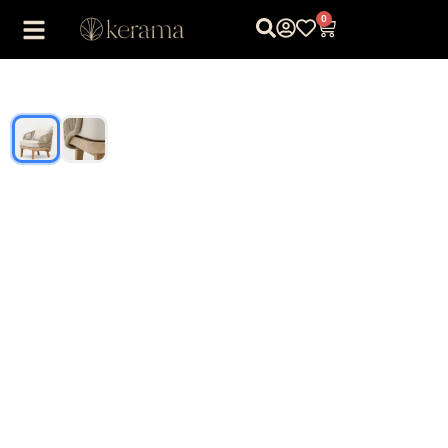
0
1
/
2