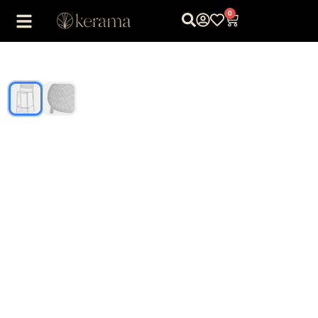
0
1
/
2