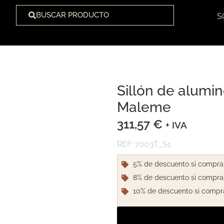
BUSCAR PRODUCTO
S
Sillón de alumin
1
/
3
Maleme
311,57
€
+ IVA
REF: 7003T_S1
5% de descuento si compra
8% de descuento si compra
10% de descuento si compr