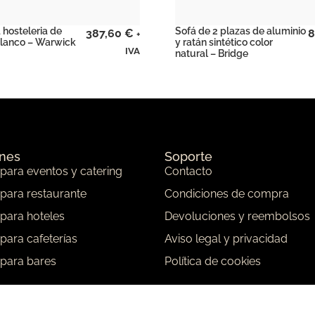
a hosteleria de
Sofá de 2 plazas de aluminio
387,60
€
8
+
blanco – Warwick
y ratán sintético color
IVA
natural – Bridge
ones
Soporte
 para eventos y catering
Contacto
 para restaurante
Condiciones de compra
 para hoteles
Devoluciones y reembolsos
 para cafeterías
Aviso legal y privacidad
 para bares
Política de cookies