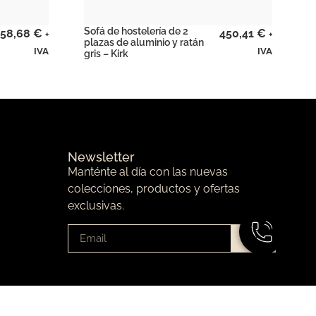
Sofá de hostelería de 2
58,68
€
450,41
€
+
+
plazas de aluminio y ratán
IVA
IVA
gris – Kirk
Newsletter
Manténte al día con las nuevas
colecciones, productos y ofertas
exclusivas.