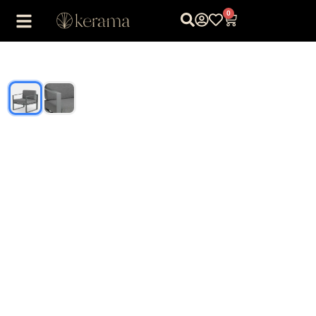
0
1
/
2