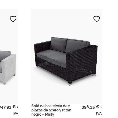
Sofá de hostelería de 2
747,93
€
398,35
€
+
+
plazas de acero y ratán
IVA
IVA
negro – Misty