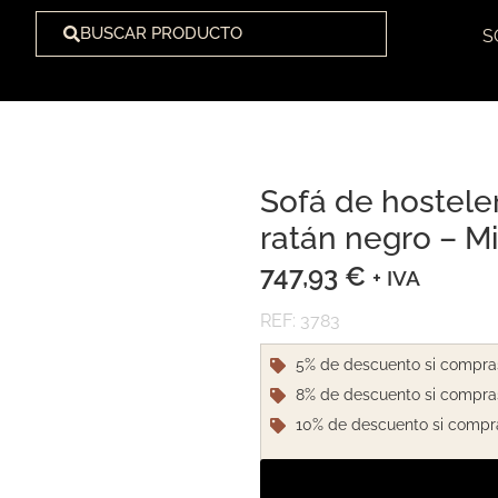
BUSCAR PRODUCTO
S
Sofá de hosteler
1
/
1
ratán negro – Mi
747,93
€
+ IVA
REF: 3783
5% de descuento si compra
8% de descuento si compra
10% de descuento si compr