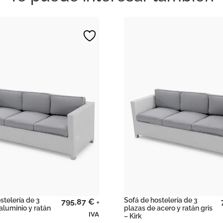
stelería de 3
Sofá de hostelería de 3
795,87
€
+
aluminio y ratán
plazas de acero y ratán gris
IVA
– Kirk