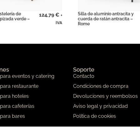
stelería de
Silla de aluminio antracita y
124,79
€
+
pizada verde –
cuerda de ratán antracita –
IVA
Rome
ones
Soporte
 para eventos y catering
Contacto
 para restaurante
Condiciones de compra
 para hoteles
Devoluciones y reembolsos
 para cafeterías
Aviso legal y privacidad
 para bares
Política de cookies