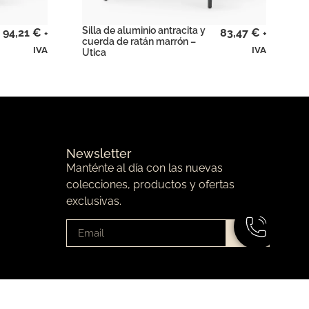
Silla de aluminio antracita y
94,21
€
83,47
€
+
+
cuerda de ratán marrón –
IVA
IVA
Utica
Newsletter
Manténte al día con las nuevas
colecciones, productos y ofertas
exclusivas.