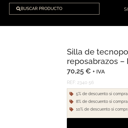
BUSCAR PRODUCTO
S
Silla de tecnop
1
/
2
reposabrazos –
70,25
€
+ IVA
REF: 2340 56
5% de descuento si compra
8% de descuento si compra
10% de descuento si compr