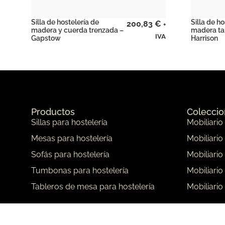
Silla de hostelería de
Silla de ho
200,83
€
+
madera y cuerda trenzada –
madera ta
IVA
Gapstow
Harrison
Productos
Colecci
Sillas para hostelería
Mobiliario
Mesas para hostelería
Mobiliario
Sofás para hostelería
Mobiliario
Tumbonas para hostelería
Mobiliario
Tableros de mesa para hostelería
Mobiliario