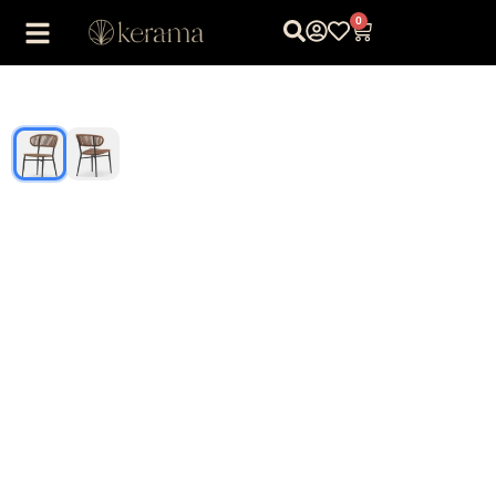
0
1
/
2