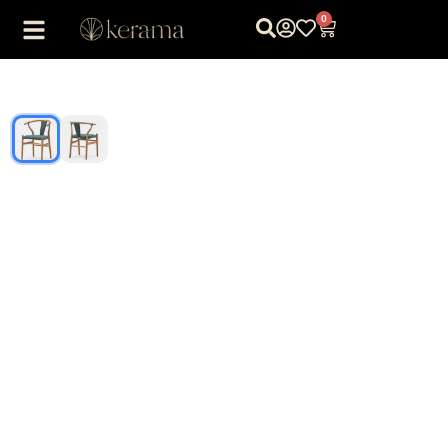
0
1
/
2