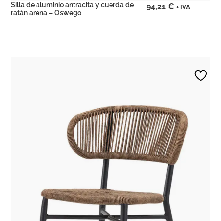
Silla de aluminio antracita y cuerda de
94,21
€
+ IVA
ratán arena – Oswego