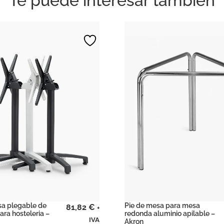
Te puede interesar también
sa plegable de
Pie de mesa para mesa
81,82
€
+
ara hosteleria –
redonda aluminio apilable –
IVA
Akron