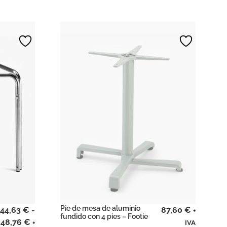
Pie de mesa de aluminio
44,63
€
-
87,60
€
+
fundido con 4 pies – Footie
48,76
€
+
IVA