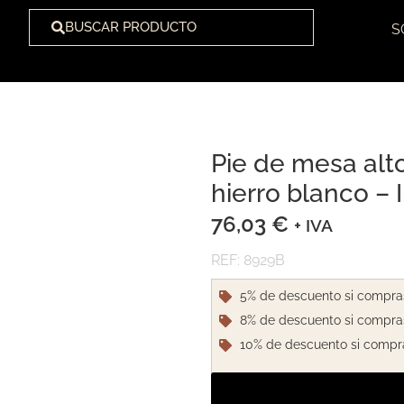
BUSCAR PRODUCTO
S
Pie de mesa alt
1
/
1
hierro blanco – 
76,03
€
+ IVA
REF: 8929B
5% de descuento si compra
8% de descuento si compra
10% de descuento si compr