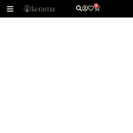
0
1
/
1