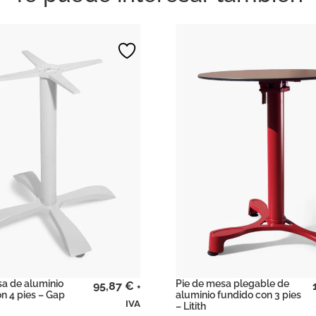
sa de aluminio
Pie de mesa plegable de
95,87
€
+
n 4 pies – Gap
aluminio fundido con 3 pies
IVA
– Litith