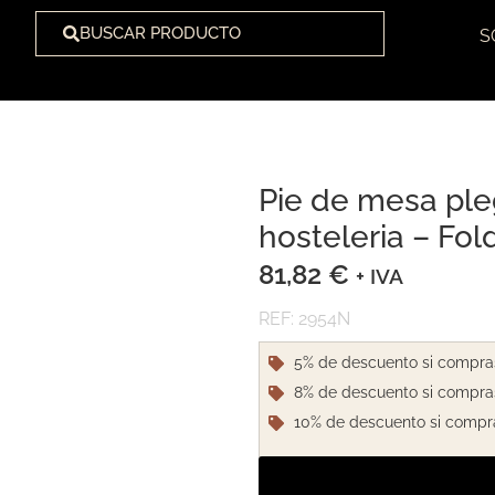
BUSCAR PRODUCTO
S
Pie de mesa ple
1
/
1
hosteleria – Fol
81,82
€
+ IVA
REF: 2954N
5% de descuento si compra
8% de descuento si compra
10% de descuento si compr