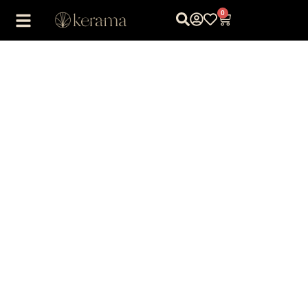
0
1
/
1