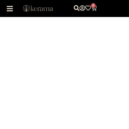
0
1
/
1