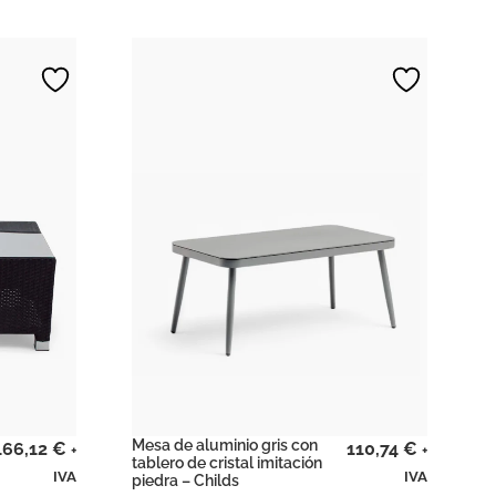
Mesa de aluminio gris con
166,12
€
110,74
€
+
+
tablero de cristal imitación
IVA
IVA
piedra – Childs