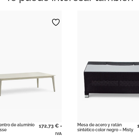
entro de aluminio
Mesa de acero y ratán
172,73
€
+
esse
sintético color negro – Misty
IVA