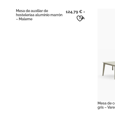
Mesa de auxiliar de
124,79
€
+
hosteleríaa aluminio marrón
IVA
– Maleme
Mesa de c
gris – Var