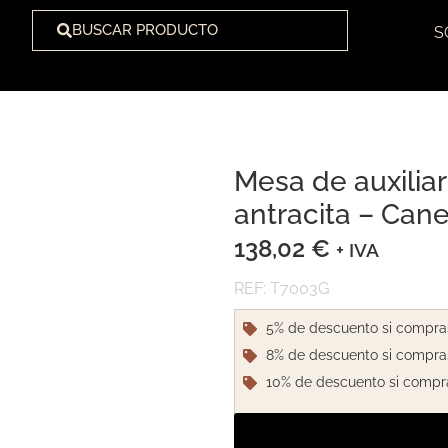
BUSCAR PRODUCTO
S
Mesa de auxiliar
1
/
1
antracita – Can
138,02
€
+ IVA
REF: T7003G
5% de descuento si compra
8% de descuento si compra
10% de descuento si compr