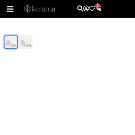
0
1
/
2