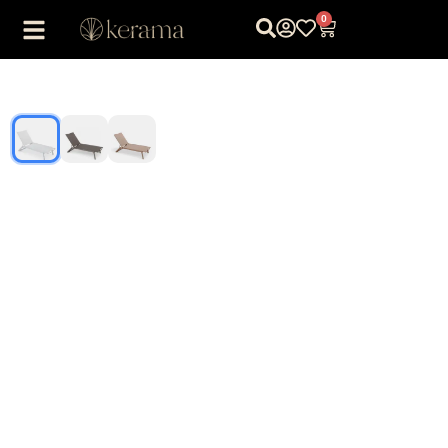
0
1
/
3