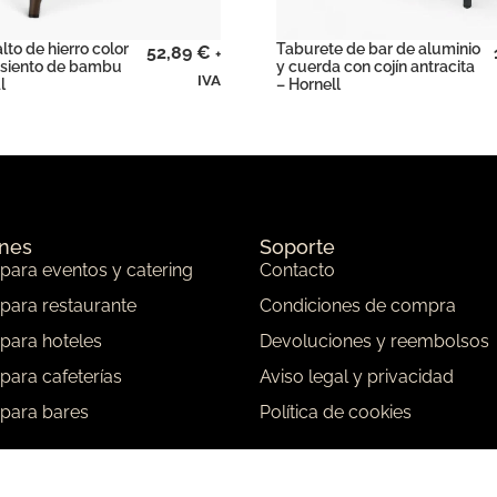
lto de hierro color
Taburete de bar de aluminio
52,89
€
+
asiento de bambu
y cuerda con cojín antracita
IVA
l
– Hornell
ones
Soporte
 para eventos y catering
Contacto
 para restaurante
Condiciones de compra
 para hoteles
Devoluciones y reembolsos
 para cafeterías
Aviso legal y privacidad
 para bares
Política de cookies