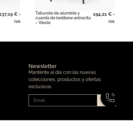
Taburete de aluminio y
137,19
€
194,21
€
+
+
cuerda de textilene antracita
IVA
IVA
– Vieste
Newsletter
Manténte al día con las nuevas
colecciones, productos y ofertas
exclusivas.