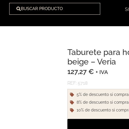
BUSCAR PRODUCTO
S
Taburete para h
1
/
2
beige – Veria
127,27
€
+ IVA
REF: 5718
5% de descuento si compra
8% de descuento si compra
10% de descuento si compr