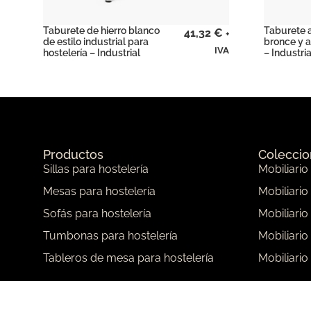
Taburete de hierro blanco
Taburete a
41,32
€
+
de estilo industrial para
bronce y 
IVA
hostelería – Industrial
– Industria
Productos
Colecci
Sillas para hostelería
Mobiliario
Mesas para hostelería
Mobiliario
Sofás para hostelería
Mobiliario
Tumbonas para hostelería
Mobiliario
Tableros de mesa para hostelería
Mobiliario