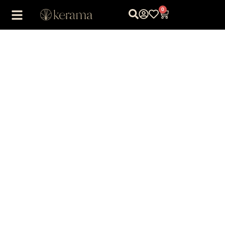
0
1
/
1