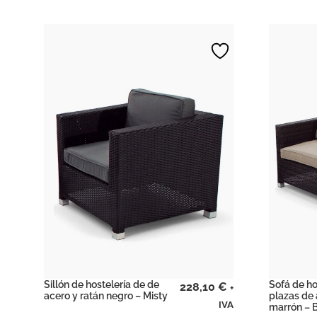
Sillón de hostelería de de
Sofá de ho
228,10
€
+
acero y ratán negro – Misty
plazas de 
IVA
marrón – 