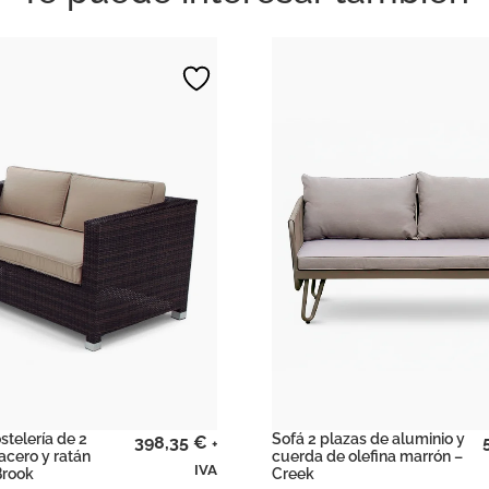
stelería de 2
Sofá 2 plazas de aluminio y
398,35
€
+
acero y ratán
cuerda de olefina marrón –
IVA
Brook
Creek