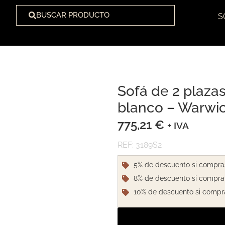
BUSCAR PRODUCTO
S
Sofá de 2 plazas
1
/
1
blanco – Warwi
775,21
€
+ IVA
REF: 3189S2
5% de descuento si compra
8% de descuento si compra
10% de descuento si compr