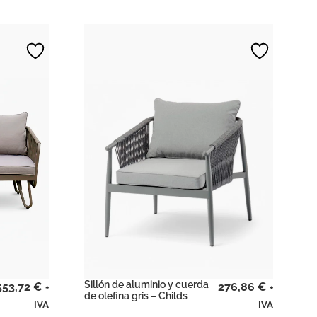
Sillón de aluminio y cuerda
553,72
€
276,86
€
+
+
de olefina gris – Childs
IVA
IVA