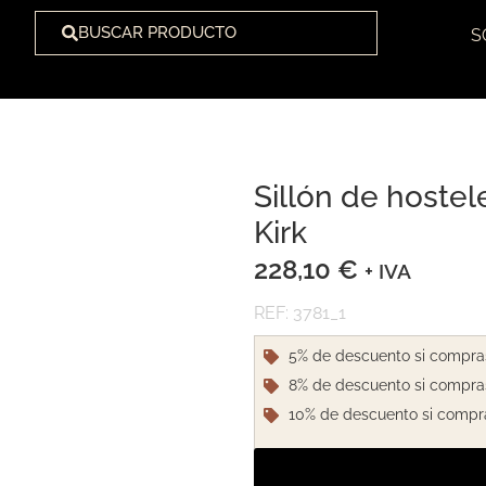
BUSCAR PRODUCTO
S
Sillón de hostel
1
/
2
Kirk
228,10
€
+ IVA
REF: 3781_1
5% de descuento si compra
8% de descuento si compra
10% de descuento si compr