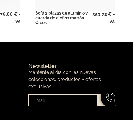
Sofá 2 plazas de aluminio y
76,86
€
553,72
€
+
+
cuerda de olefina marrón –
IVA
IVA
Creek
Newsletter
Manténte al día con las nuevas
colecciones, productos y ofertas
exclusivas.