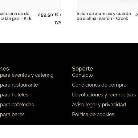
hostelería de de
Sillón de aluminio y cuerda
259,50
€
2
+
ratán gris – Kirk
de olefina marrón – Creek
IVA
ones
Soporte
 para eventos y catering
Contacto
 para restaurante
Condiciones de compra
 para hoteles
Devoluciones y reembolsos
 para cafeterías
Aviso legal y privacidad
 para bares
Política de cookies