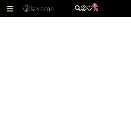
0
1
/
1