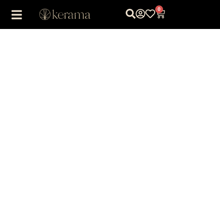
0
1
/
1