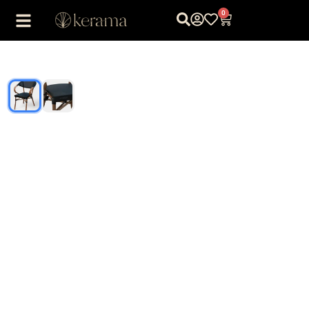
0
1
/
2