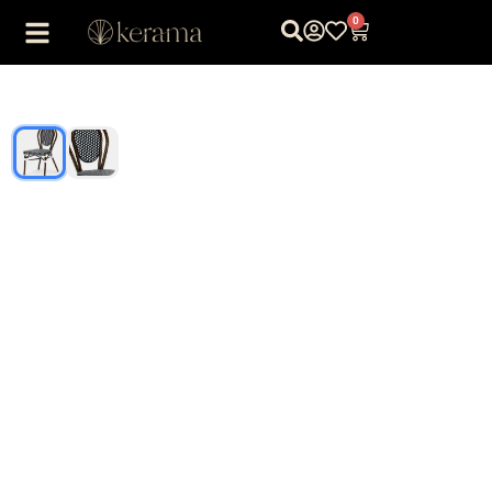
0
1
/
2