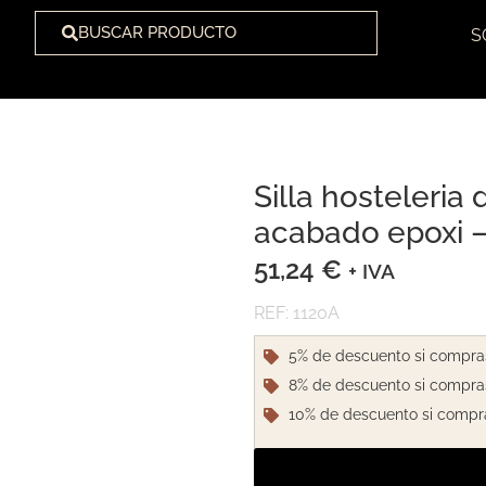
BUSCAR PRODUCTO
S
Silla hosteleria
1
/
2
acabado epoxi –
51,24
€
+ IVA
REF: 1120A
5% de descuento si compra
8% de descuento si compra
10% de descuento si compr