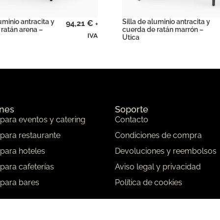
uminio antracita y
Silla de aluminio antracita y
94,21
€
+
ratán arena –
cuerda de ratán marrón –
IVA
Utica
ones
Soporte
 para eventos y catering
Contacto
 para restaurante
Condiciones de compra
 para hoteles
Devoluciones y reembolsos
 para cafeterías
Aviso legal y privacidad
 para bares
Política de cookies