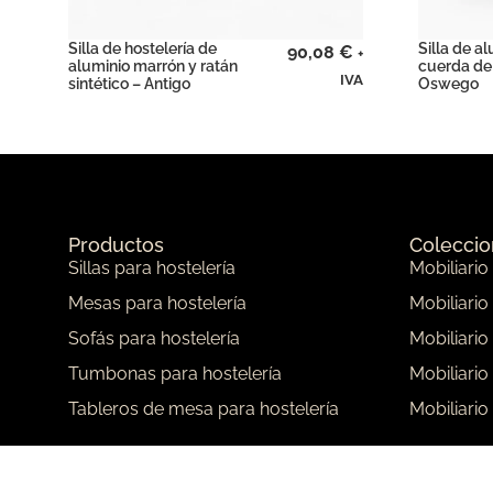
Silla de hostelería de
Silla de al
90,08
€
+
aluminio marrón y ratán
cuerda de 
IVA
sintético – Antigo
Oswego
Productos
Colecci
Sillas para hostelería
Mobiliario
Mesas para hostelería
Mobiliario
Sofás para hostelería
Mobiliario
Tumbonas para hostelería
Mobiliario
Tableros de mesa para hostelería
Mobiliario