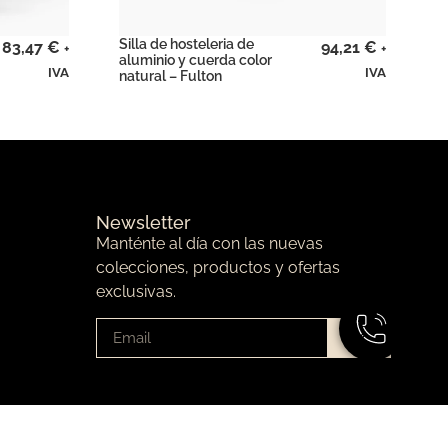
Silla de hosteleria de
83,47
€
94,21
€
+
+
aluminio y cuerda color
IVA
IVA
natural – Fulton
Newsletter
Manténte al día con las nuevas
colecciones, productos y ofertas
exclusivas.