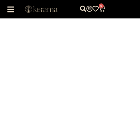
0
1
/
1