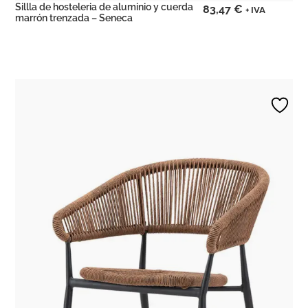
Sillla de hosteleria de aluminio y cuerda
83,47
€
+ IVA
marrón trenzada – Seneca