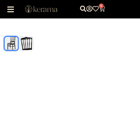
0
1
/
2