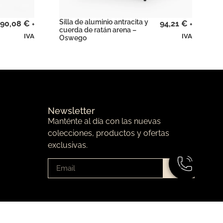
Silla de aluminio antracita y
90,08
€
94,21
€
+
+
cuerda de ratán arena –
IVA
IVA
Oswego
Newsletter
Manténte al día con las nuevas
colecciones, productos y ofertas
exclusivas.