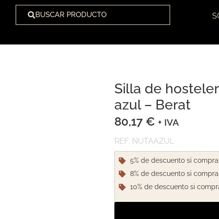
BUSCAR PRODUCTO
S
Silla de hostele
1
/
2
azul – Berat
80,17
€
+ IVA
REF: NUTAAZUL
5% de descuento si compra
8% de descuento si compra
10% de descuento si compr