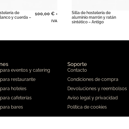
stelería de
Silla de hostelería de
100,00
€
+
lanco y cuerda –
aluminio marrón y ratán
IVA
sintético – Antigo
ones
Soporte
 para eventos y catering
Contacto
 para restaurante
Condiciones de compra
 para hoteles
Devoluciones y reembolsos
 para cafeterías
Aviso legal y privacidad
 para bares
Política de cookies