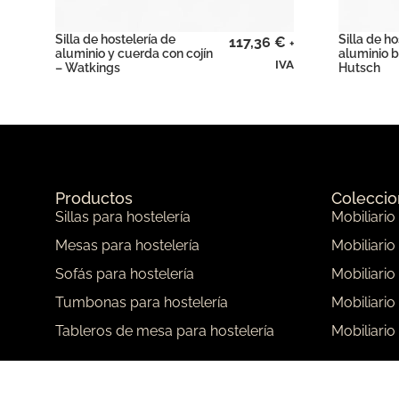
Silla de hostelería de
Silla de ho
117,36
€
+
aluminio y cuerda con cojín
aluminio b
IVA
– Watkings
Hutsch
Productos
Colecci
Sillas para hostelería
Mobiliario
Mesas para hostelería
Mobiliario
Sofás para hostelería
Mobiliario
Tumbonas para hostelería
Mobiliario
Tableros de mesa para hostelería
Mobiliario