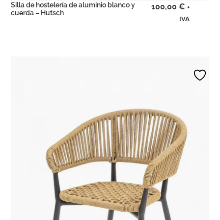
Silla de hostelería de aluminio blanco y
100,00
€
+
cuerda – Hutsch
IVA