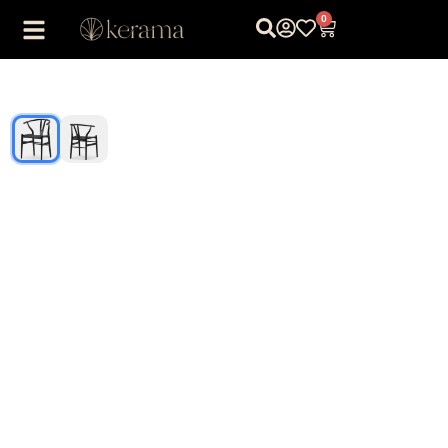
0
1
/
2