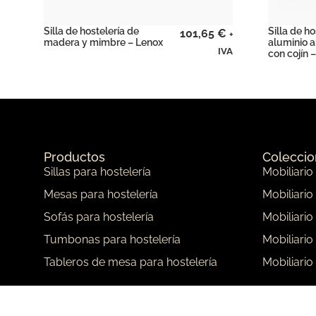
Silla de hostelería de
Silla de ho
101,65
€
+
madera y mimbre – Lenox
aluminio a
IVA
con cojín –
Productos
Colecci
Sillas para hostelería
Mobiliario
Mesas para hostelería
Mobiliario
Sofás para hostelería
Mobiliario
Tumbonas para hostelería
Mobiliario
Tableros de mesa para hostelería
Mobiliario