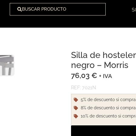
BUSCAR PRODUCTO
S
Silla de hosteler
1
/
6
negro – Morris
76,03
€
+ IVA
REF: 7021N
5% de descuento si compra
8% de descuento si compra
10% de descuento si compr