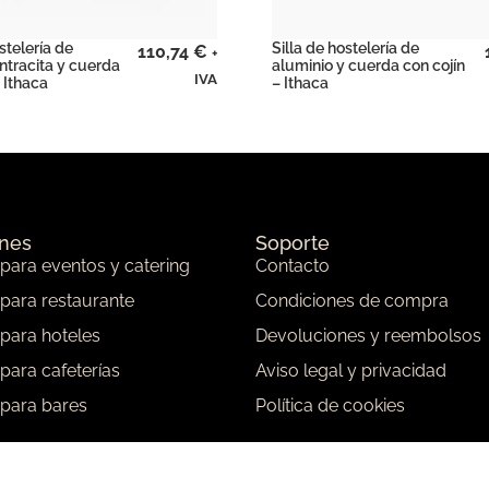
stelería de
Silla de hostelería de
110,74
€
+
ntracita y cuerda
aluminio y cuerda con cojín
IVA
 Ithaca
– Ithaca
ones
Soporte
 para eventos y catering
Contacto
 para restaurante
Condiciones de compra
 para hoteles
Devoluciones y reembolsos
 para cafeterías
Aviso legal y privacidad
 para bares
Política de cookies