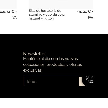
Silla de hosteleria de
110,74
€
94,21
€
+
+
aluminio y cuerda color
IVA
IVA
natural – Fulton
Newsletter
Manténte al día con las nuevas
colecciones, productos y ofertas
exclusivas.