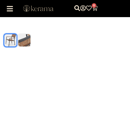
0
1
/
2