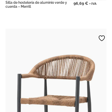
Silla de hostelería de aluminio verde y
96,69
€
+ IVA
cuerda – Merrill