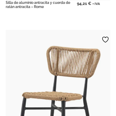
Silla de aluminio antracita y cuerda de
94,21
€
+ IVA
ratán antracita – Rome