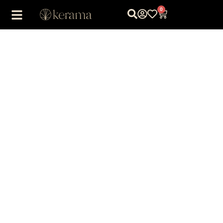
0
1
/
1