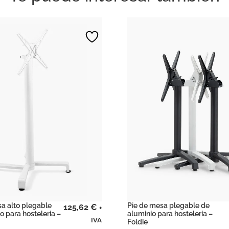
a alto plegable
Pie de mesa plegable de
125,62
€
+
o para hosteleria –
aluminio para hosteleria –
IVA
Foldie