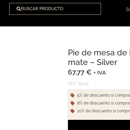
BUSCAR PRODUCTO
S
Pie de mesa de 
1
/
1
mate – Silver
67,77
€
+ IVA
REF: 8928
5% de descuento si compra
8% de descuento si compra
10% de descuento si compr