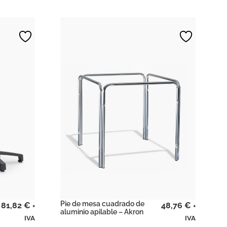
Pie de mesa cuadrado de
81,82
€
48,76
€
+
+
aluminio apilable – Akron
IVA
IVA