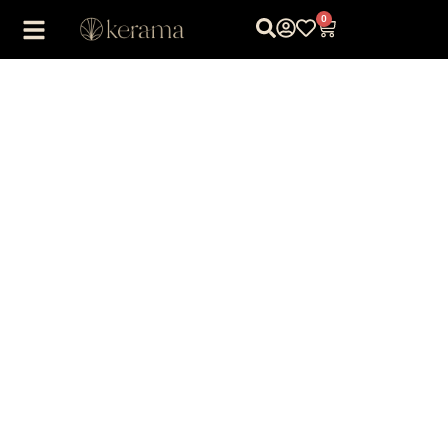
0
1
/
1