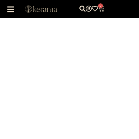
0
1
/
1