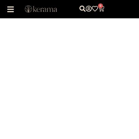
0
1
/
1