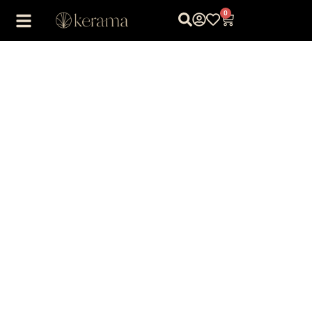
0
1
/
1