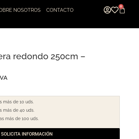
0
OBRE NOSOTROS
CONTACTO
era redondo 250cm –
IVA
s más de 10 uds.
s más de 40 uds.
as más de 100 uds.
SOLICITA INFORMACIÓN