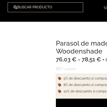
BUSCAR PRODUCTO
S
Parasol de mad
1
/
1
Woodenshade
76,03
€
-
78,51
€
+ 
REF: 2100H
5% de descuento si compra
8% de descuento si compra
10% de descuento si compr