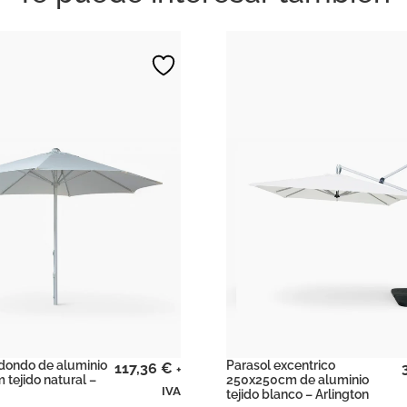
edondo de aluminio
Parasol excentrico
117,36
€
+
 tejido natural –
250x250cm de aluminio
IVA
tejido blanco – Arlington