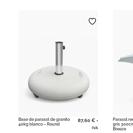
Base de parasol de granito
Parasol r
87,60
€
+
40kg blanco – Round
gris 300cm
IVA
Breeze