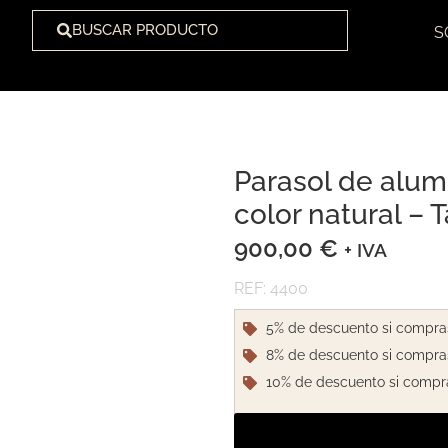
BUSCAR PRODUCTO
S
Parasol de alum
1
/
1
color natural –
900,00
€
+ IVA
REF: 4400
5% de descuento si compra
8% de descuento si compra
10% de descuento si compr