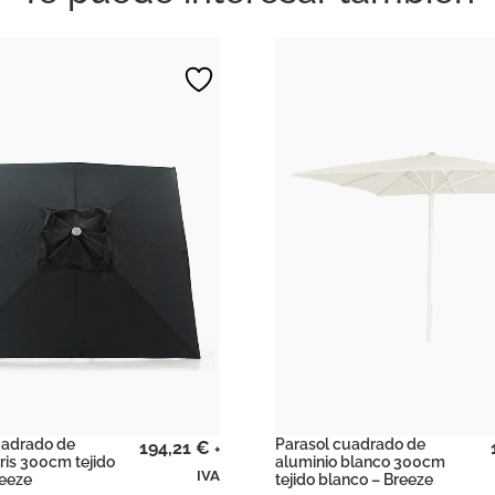
uadrado de
Parasol cuadrado de
194,21
€
+
ris 300cm tejido
aluminio blanco 300cm
IVA
reeze
tejido blanco – Breeze