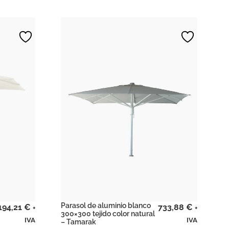
Parasol de aluminio blanco
194,21
€
733,88
€
+
+
300×300 tejido color natural
IVA
IVA
– Tamarak