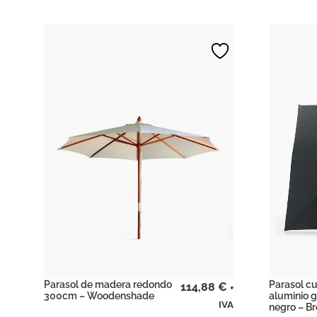
Parasol de madera redondo
Parasol c
114,88
€
+
300cm – Woodenshade
aluminio g
IVA
negro – B