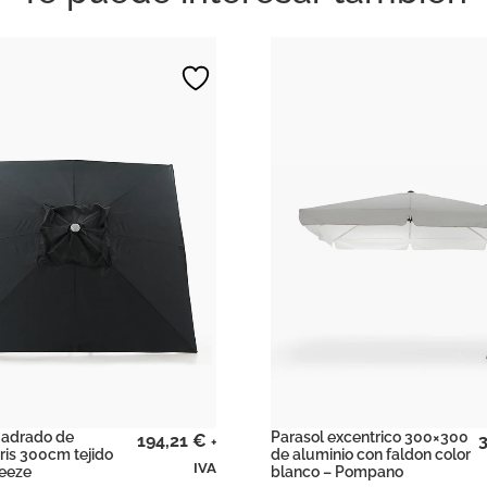
uadrado de
Parasol excentrico 300×300
194,21
€
+
ris 300cm tejido
de aluminio con faldon color
IVA
reeze
blanco – Pompano