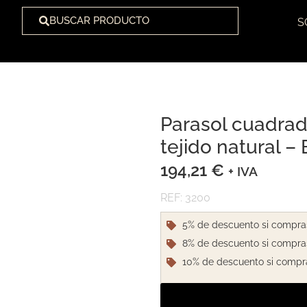
BUSCAR PRODUCTO
S
Parasol cuadrad
1
/
1
tejido natural –
194,21
€
+ IVA
REF: 3200
5% de descuento si compra
8% de descuento si compra
10% de descuento si compr