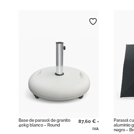
Base de parasol de granito
Parasol c
87,60
€
+
40kg blanco – Round
aluminio g
IVA
negro – B