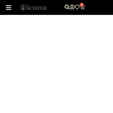
0
1
/
1