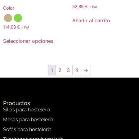
52,89
€
+ IVA
Color
Añadir al carrito
114,88
€
+ IVA
Seleccionar opciones
1
2
3
4
→
Productos
Sillas para hostelería
Mesas para hostelería
Sofás para hostelería