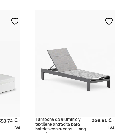
Tumbona de aluminio y
553,72
€
206,61
€
+
+
textilene antracita para
IVA
IVA
hoteles con ruedas – Long