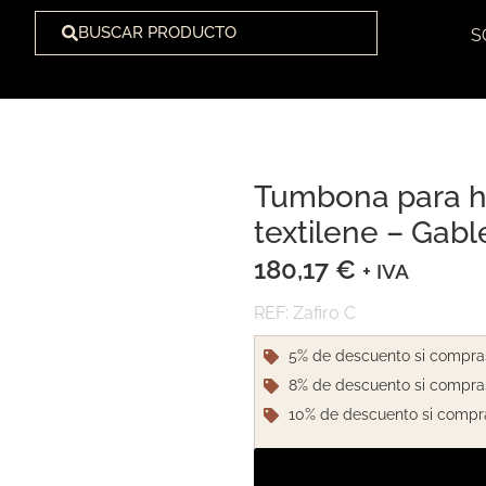
BUSCAR PRODUCTO
S
Tumbona para ho
1
/
1
textilene – Gabl
180,17
€
+ IVA
REF: Zafiro C
5% de descuento si compra
8% de descuento si compra
10% de descuento si compr