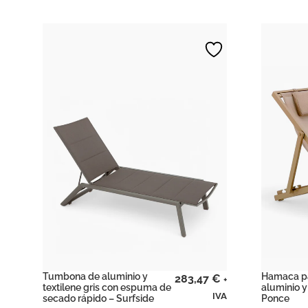
Tumbona de aluminio y
Hamaca pa
283,47
€
+
textilene gris con espuma de
aluminio y
IVA
secado rápido – Surfside
Ponce